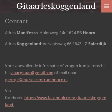
Gitaarleskoggenland
Ga
direct
naar
Contact
de
Adres
Manifesto
: Holenweg 14c 1624 PB
Hoorn
.
hoofdinhoud
Adres
Koggenland
: Verlaatsweg 66 1643 LZ
Spierdijk
.
Voor aanvullende informatie of vragen kun je terecht
bij
vlaargitaar@gmail.com
of mail naar
george@muziekcentrumhoorn.nl
Via
facebook:
https://www.facebook.com/gitaarleskoggen
land